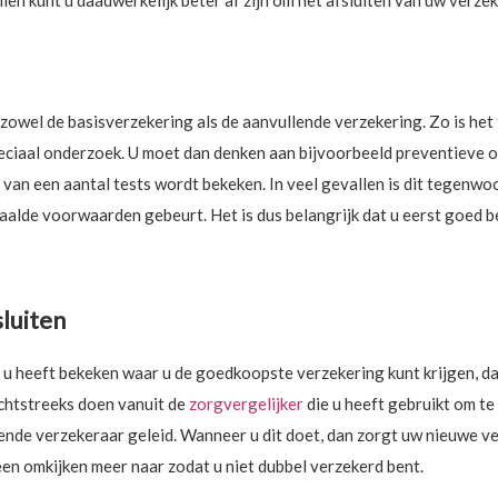
len kunt u daadwerkelijk beter af zijn om het afsluiten van uw verze
owel de basisverzekering als de aanvullende verzekering. Zo is he
peciaal onderzoek. U moet dan denken aan bijvoorbeeld preventieve 
van een aantal tests wordt bekeken. In veel gevallen is dit tegenwo
paalde voorwaarden gebeurt. Het is dus belangrijk dat u eerst goed 
luiten
 u heeft bekeken waar u de goedkoopste verzekering kunt krijgen, da
echtstreeks doen vanuit de
zorgvergelijker
die u heeft gebruikt om t
fende verzekeraar geleid. Wanneer u dit doet, dan zorgt uw nieuwe 
en omkijken meer naar zodat u niet dubbel verzekerd bent.