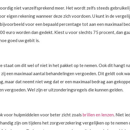
ordig niet vanzelfsprekend meer. Het wordt zelfs steeds gebruikelij
oor eigen rekening wanneer deze zich voordoen. U kunt in de vergeli
ijvoorbeeld voor een bepaald percentage tot aan een maximaal bedra
300 euro worden dan gedekt. Kiest u voor slechts 75 procent, dan g
oe goed uw gebit is.
e staat om dit wel of niet in het pakket op te nemen. Ook dit hangt na
at zij een maximaal aantal behandelingen vergoeden. Dit geldt ook w
ng, maar dat neemt niet weg dat er een maximaal bedrag aan gekoppe
n vergoeden. Wel zijn er uitzonderingsregels die kunnen gelden.
ok voor hulpmiddelen voor beter zicht zoals
brillen en lenzen
. Niet i
t handig zijn om tijdens het zorgverzekering vergelijken op te nemen