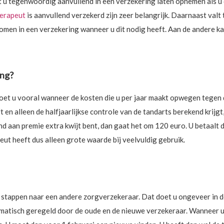
 u tegenwoordig aanvullend in een verzekering laten opnemen als u 
herapeut
is aanvullend verzekerd zijn zeer belangrijk. Daarnaast valt
n in een verzekering wanneer u dit nodig heeft. Aan de andere kant
ing?
et u vooral wanneer de kosten die u per jaar maakt opwegen tegen d
en alleen de halfjaarlijkse controle van de tandarts berekend krijgt,
nd aan premie extra kwijt bent, dan gaat het om 120 euro. U betaalt 
eut heeft dus alleen grote waarde bij veelvuldig gebruik.
e stappen naar een andere zorgverzekeraar. Dat doet u ongeveer in de
atisch geregeld door de oude en de nieuwe verzekeraar. Wanneer u e