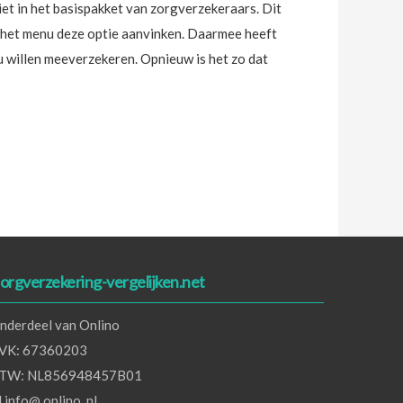
iet in het basispakket van zorgverzekeraars. Dit
n het menu deze optie aanvinken. Daarmee heeft
ou willen meeverzekeren. Opnieuw is het zo dat
orgverzekering-vergelijken.net
nderdeel van Onlino
VK: 67360203
TW: NL856948457B01
 info@ onlino .nl