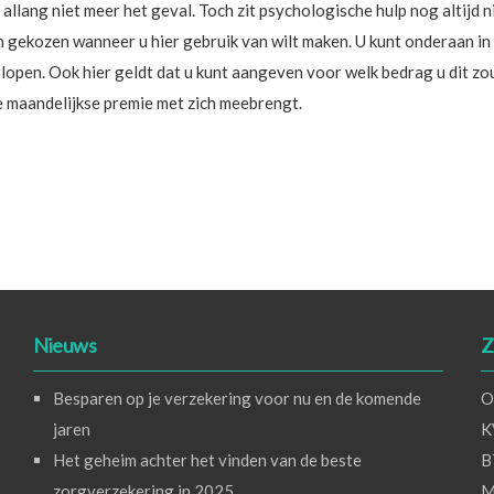
llang niet meer het geval. Toch zit psychologische hulp nog altijd n
en gekozen wanneer u hier gebruik van wilt maken. U kunt onderaan i
oorlopen. Ook hier geldt dat u kunt aangeven voor welk bedrag u dit z
 maandelijkse premie met zich meebrengt.
Nieuws
Z
Besparen op je verzekering voor nu en de komende
O
jaren
K
Het geheim achter het vinden van de beste
B
zorgverzekering in 2025
M