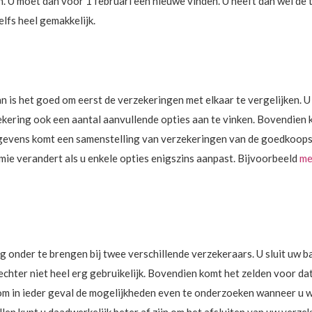
U moet dan voor 1 februari een nieuwe vinden. U heeft dan wel de t
lfs heel gemakkelijk.
 is het goed om eerst de verzekeringen met elkaar te vergelijken. U
ekering ook een aantal aanvullende opties aan te vinken. Bovendien k
gevens komt een samenstelling van verzekeringen van de goedkoopst
ie verandert als u enkele opties enigszins aanpast. Bijvoorbeeld
me
onder te brengen bij twee verschillende verzekeraars. U sluit uw ba
 echter niet heel erg gebruikelijk. Bovendien komt het zelden voor d
 om in ieder geval de mogelijkheden even te onderzoeken wanneer u 