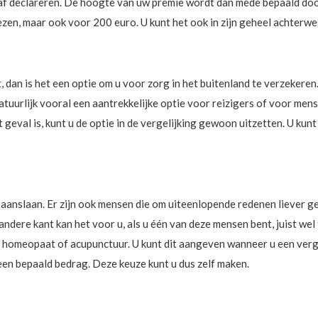
af declareren. De hoogte van uw premie wordt dan mede bepaald door
zen, maar ook voor 200 euro. U kunt het ook in zijn geheel achterwe
, dan is het een optie om u voor zorg in het buitenland te verzekere
 natuurlijk vooral een aantrekkelijke optie voor reizigers of voor men
et geval is, kunt u de optie in de vergelijking gewoon uitzetten. U k
t aanslaan. Er zijn ook mensen die om uiteenlopende redenen liever 
dere kant kan het voor u, als u één van deze mensen bent, juist wel f
omeopaat of acupunctuur. U kunt dit aangeven wanneer u een vergeli
een bepaald bedrag. Deze keuze kunt u dus zelf maken.